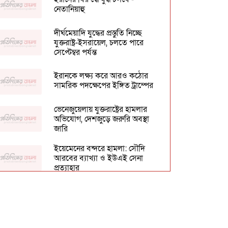
নেতানিয়াহু
দীর্ঘমেয়াদি যুদ্ধের প্রস্তুতি নিচ্ছে
যুক্তরাষ্ট্র-ইসরায়েল, চলতে পারে
সেপ্টেম্বর পর্যন্ত
ইরানকে লক্ষ্য করে আরও কঠোর
সামরিক পদক্ষেপের ইঙ্গিত ট্রাম্পের
ভেনেজুয়েলায় যুক্তরাষ্ট্রের হামলার
অভিযোগ, দেশজুড়ে জরুরি অবস্থা
জারি
ইয়েমেনের বন্দরে হামলা: সৌদি
আরবের ব্যাখ্যা ও ইউএই সেনা
প্রত্যাহার
গাজায় একই পরিবারের ১১ জন নিহত,
ইসরায়েলের যুদ্ধবিরতি লঙ্ঘনের
অভিযোগ