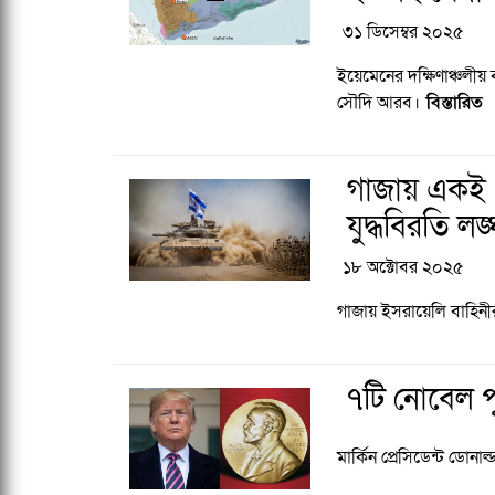
৩১ ডিসেম্বর ২০২৫
ইয়েমেনের দক্ষিণাঞ্চলীয়
সৌদি আরব।
বিস্তারিত
গাজায় একই 
যুদ্ধবিরতি 
১৮ অক্টোবর ২০২৫
গাজায় ইসরায়েলি বাহি
৭টি নোবেল পু
মার্কিন প্রেসিডেন্ট ডোনা