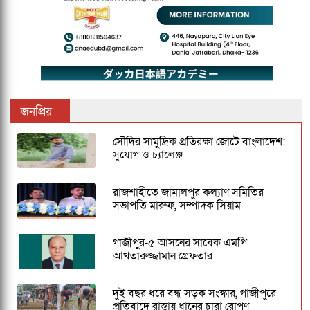
জনপ্রিয়
সৌদির সামুদ্রিক প্রতিরক্ষা জোটে বাংলাদেশ:
সুযোগ ও চ্যালেঞ্জ
রাজশাহীতে জামালপুর কল্যাণ সমিতির
সভাপতি মারুফ, সম্পাদক সিয়াম
গাজীপুর-৫ আসনের সাবেক এমপি
আখতারুজ্জামান গ্রেফতার
দুই বছর ধরে বন্ধ সড়ক সংস্কার, গাজীপুরে
প্রতিবাদে রাস্তায় ধানের চারা রোপণ