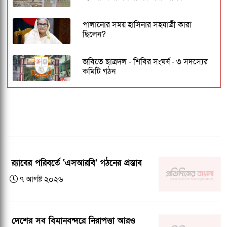
পালানোর সময় হাসিনার সহযাত্রী কারা
ছিলেন?
জবিতে ছাত্রদল - শিবির সংঘর্ষ - ৩ সদস্যের
কমিটি গঠন
ঢাকেশ্বরী মন্দিরে সমলিঙ্গের বিয়ের অভিযোগ:
ব্যবস্থার দাবিতে ১২৩০ নাগরিকের বিবৃতি
জকসু ভিপি ও জিএসকে ক্যাম্পাসছাড়া করল
ছাত্রদল
র‍্যাবের পরিবর্তে ‘এসআরবি’ গঠনের প্রস্তাব
বাংলাদেশ জনরাষ্ট্র আন্দোলন নামে নতুন
৭ আগষ্ট ২০২৬
রাজনৈতিক দলের আত্মপ্রকাশ
অর্থের সংকটে থমকে আছে হাফেজ ইব্রাহিমের
চিকিৎসা, সহায়তার আবেদন
দেশের সব বিমানবন্দরে নিরাপত্তা আরও