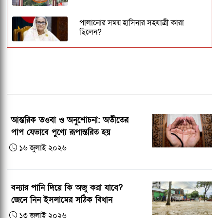
পালানোর সময় হাসিনার সহযাত্রী কারা
ছিলেন?
জকসু ভিপি ও জিএসকে ক্যাম্পাসছাড়া করল
ছাত্রদল
ঢাকেশ্বরী মন্দিরে সমলিঙ্গের বিয়ের অভিযোগ:
ব্যবস্থার দাবিতে ১২৩০ নাগরিকের বিবৃতি
আন্তরিক তওবা ও অনুশোচনা: অতীতের
কুবির ইংরেজি বিভাগের সন্ধ্যাকালীন
পাপ যেভাবে পুণ্যে রূপান্তরিত হয়
মাস্টার্সের ১৮তম ব্যাচকে বিদায় সংবর্ধনা
১৬ জুলাই ২০২৬
২০২৭ ক্রিকেট বিশ্বকাপের ১২ ভেন্যু ঘোষণা,
আয়োজক তিন দেশ
বন্যার পানি দিয়ে কি অজু করা যাবে?
জেনে নিন ইসলামের সঠিক বিধান
১৩ জুলাই ২০২৬