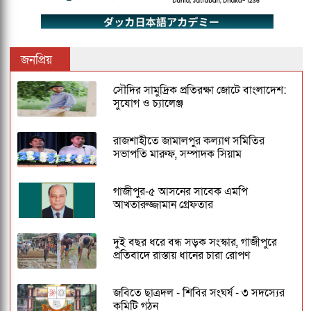
জনপ্রিয়
সৌদির সামুদ্রিক প্রতিরক্ষা জোটে বাংলাদেশ:
সুযোগ ও চ্যালেঞ্জ
রাজশাহীতে জামালপুর কল্যাণ সমিতির
সভাপতি মারুফ, সম্পাদক সিয়াম
গাজীপুর-৫ আসনের সাবেক এমপি
আখতারুজ্জামান গ্রেফতার
দুই বছর ধরে বন্ধ সড়ক সংস্কার, গাজীপুরে
প্রতিবাদে রাস্তায় ধানের চারা রোপণ
জবিতে ছাত্রদল - শিবির সংঘর্ষ - ৩ সদস্যের
কমিটি গঠন