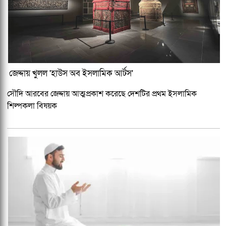
জেদ্দায় খুলল 'হাউস অব ইসলামিক আর্টস'
সৌদি আরবের জেদ্দায় আত্মপ্রকাশ করেছে দেশটির প্রথম ইসলামিক
শিল্পকলা বিষয়ক