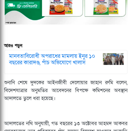
আরও পড়ুন
মানবতাবিরোধী অপরাধের মামলায় ইনুর ১০
বছরের কারাদণ্ড, পাঁচ অভিযোগে খালাস
শুনানি শেষে দুদকের আইনজীবী দেলোয়ার জাহান রুমি বলেন,
বিদেশযাত্রার অনুমতির আবেদনের বিপক্ষে কমিশনের অবস্থান
আদালতে তুলে ধরা হয়েছে।
আদালতের নথি অনুযায়ী, গত বছরের ১৩ অক্টোবর আহমদ আকবর