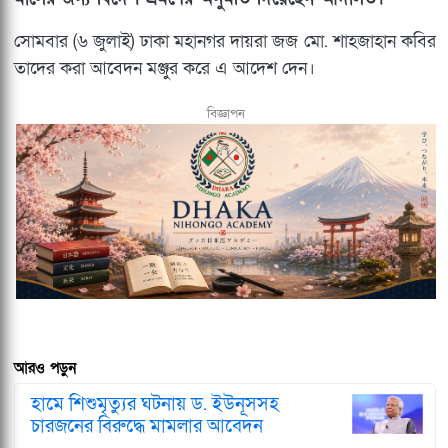
সোমবার (৬ জুলাই) ঢাকা মহানগর দায়রা জজ মো. শাহজাহান কবির
তাদের করা আবেদন মঞ্জুর করে এ আদেশ দেন।
বিজ্ঞাপন
আরও পড়ুন
হামে শিশুমৃত্যুর ঘটনায় ড. ইউনূসসহ
চারজনের বিরুদ্ধে মামলার আবেদন