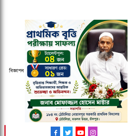
জবিতে ছাত্রদল - শিবির সংঘর্ষ - ৩ সদস্যের
কমিটি গঠন
১৫০০ টমটম লাইসেন্স ইস্যু নিয়ে ফের
আলোচনায় প্রমথ পাল, কক্সবাজারে
পুনঃপদায়নের চেষ্টা!
কুবির ইংরেজি বিভাগের সন্ধ্যাকালীন
মাস্টার্সের ১৮তম ব্যাচকে বিদায় সংবর্ধনা
বিজ্ঞাপন
জকসু ভিপি ও জিএসকে ক্যাম্পাসছাড়া করল
ছাত্রদল
আমাদের ফলো করুন -