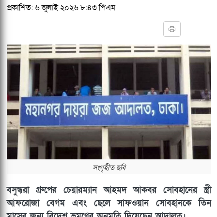
প্রকাশিত: ৬ জুলাই ২০২৬ ৮:৪৩ পিএম
সংগৃহীত ছবি
বসুন্ধরা গ্রুপের চেয়ারম্যান আহমদ আকবর সোবহানের স্ত্রী
আফরোজা বেগম এবং ছেলে সাফওয়ান সোবহানকে তিন
মাসের জন্য বিদেশ ভ্রমণের অনুমতি দিয়েছেন আদালত।