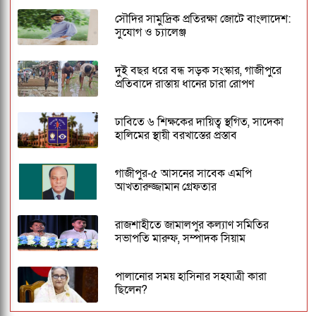
সৌদির সামুদ্রিক প্রতিরক্ষা জোটে বাংলাদেশ:
সুযোগ ও চ্যালেঞ্জ
দুই বছর ধরে বন্ধ সড়ক সংস্কার, গাজীপুরে
প্রতিবাদে রাস্তায় ধানের চারা রোপণ
ঢাবিতে ৬ শিক্ষকের দায়িত্ব স্থগিত, সাদেকা
হালিমের স্থায়ী বরখাস্তের প্রস্তাব
গাজীপুর-৫ আসনের সাবেক এমপি
আখতারুজ্জামান গ্রেফতার
রাজশাহীতে জামালপুর কল্যাণ সমিতির
সভাপতি মারুফ, সম্পাদক সিয়াম
পালানোর সময় হাসিনার সহযাত্রী কারা
ছিলেন?