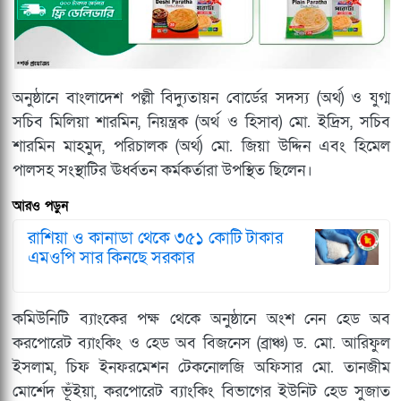
অনুষ্ঠানে বাংলাদেশ পল্লী বিদ্যুতায়ন বোর্ডের সদস্য (অর্থ) ও যুগ্ম
সচিব মিলিয়া শারমিন, নিয়ন্ত্রক (অর্থ ও হিসাব) মো. ইদ্রিস, সচিব
শারমিন মাহমুদ, পরিচালক (অর্থ) মো. জিয়া উদ্দিন এবং হিমেল
পালসহ সংস্থাটির ঊর্ধ্বতন কর্মকর্তারা উপস্থিত ছিলেন।
আরও পড়ুন
রাশিয়া ও কানাডা থেকে ৩৫১ কোটি টাকার
এমওপি সার কিনছে সরকার
কমিউনিটি ব্যাংকের পক্ষ থেকে অনুষ্ঠানে অংশ নেন হেড অব
করপোরেট ব্যাংকিং ও হেড অব বিজনেস (ব্রাঞ্চ) ড. মো. আরিফুল
ইসলাম, চিফ ইনফরমেশন টেকনোলজি অফিসার মো. তানজীম
মোর্শেদ ভূঁইয়া, করপোরেট ব্যাংকিং বিভাগের ইউনিট হেড সুজাত