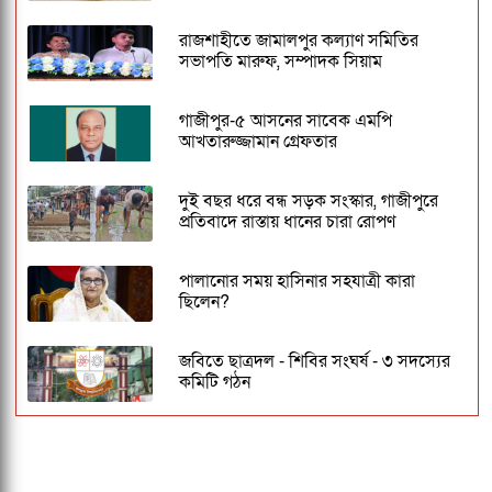
রাজশাহীতে জামালপুর কল্যাণ সমিতির
সভাপতি মারুফ, সম্পাদক সিয়াম
গাজীপুর-৫ আসনের সাবেক এমপি
আখতারুজ্জামান গ্রেফতার
দুই বছর ধরে বন্ধ সড়ক সংস্কার, গাজীপুরে
প্রতিবাদে রাস্তায় ধানের চারা রোপণ
পালানোর সময় হাসিনার সহযাত্রী কারা
ছিলেন?
জবিতে ছাত্রদল - শিবির সংঘর্ষ - ৩ সদস্যের
কমিটি গঠন
ঢাকেশ্বরী মন্দিরে সমলিঙ্গের বিয়ের অভিযোগ:
ব্যবস্থার দাবিতে ১২৩০ নাগরিকের বিবৃতি