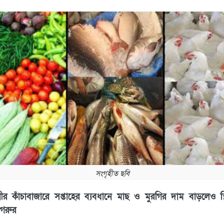
সংগৃহীত ছবি
ীর কাঁচাবাজারে সপ্তাহের ব্যবধানে মাছ ও মুরগির দাম বাড়লেও স্
 গরুর