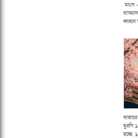
মাংস এ
বাড্ডা
কারণে ম
বাজারে
মুরগি 
হচ্ছে 