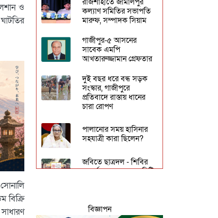
রাজশাহীতে জামালপুর
ুলশান ও
কল্যাণ সমিতির সভাপতি
মারুফ, সম্পাদক সিয়াম
 ঘাটতির
গাজীপুর-৫ আসনের
সাবেক এমপি
আখতারুজ্জামান গ্রেফতার
দুই বছর ধরে বন্ধ সড়ক
সংস্কার, গাজীপুরে
প্রতিবাদে রাস্তায় ধানের
চারা রোপণ
পালানোর সময় হাসিনার
সহযাত্রী কারা ছিলেন?
জবিতে ছাত্রদল - শিবির
সংঘর্ষ - ৩ সদস্যের কমিটি
গঠন
 সোনালি
 বিক্রি
ঢাকেশ্বরী মন্দিরে
বিজ্ঞাপন
সমলিঙ্গের বিয়ের
 সাধারণ