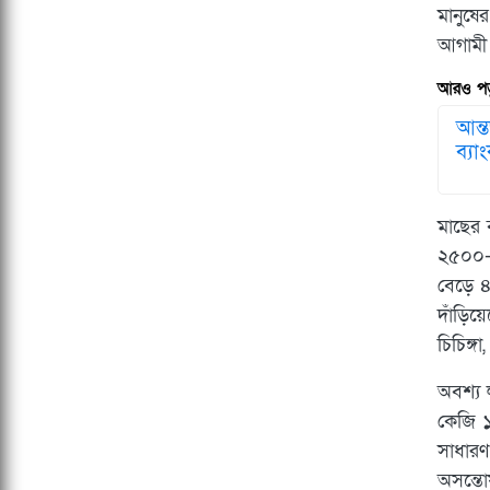
মানুষে
আগামী স
আরও পড়
আন্
ব্যা
​মাছের
২৫০০-
বেড়ে ৪
দাঁড়িয়
চিচিঙ্
অবশ্য 
কেজি ১
সাধারণ
অসন্তো