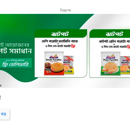
বিজ্ঞাপন
র
 দর