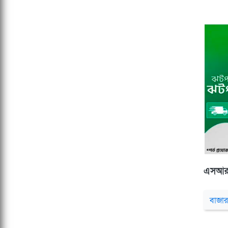
এসআ
বাজার