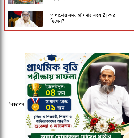
পালানোর সময় হাসিনার সহযাত্রী কারা
ছিলেন?
জকসু ভিপি ও জিএসকে ক্যাম্পাসছাড়া করল
ছাত্রদল
কুবির ইংরেজি বিভাগের সন্ধ্যাকালীন
মাস্টার্সের ১৮তম ব্যাচকে বিদায় সংবর্ধনা
ঢাকেশ্বরী মন্দিরে সমলিঙ্গের বিয়ের অভিযোগ:
ব্যবস্থার দাবিতে ১২৩০ নাগরিকের বিবৃতি
বিজ্ঞাপন
২০২৭ ক্রিকেট বিশ্বকাপের ১২ ভেন্যু ঘোষণা,
আয়োজক তিন দেশ