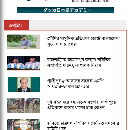
জনপ্রিয়
সৌদির সামুদ্রিক প্রতিরক্ষা জোটে বাংলাদেশ:
সুযোগ ও চ্যালেঞ্জ
রাজশাহীতে জামালপুর কল্যাণ সমিতির
সভাপতি মারুফ, সম্পাদক সিয়াম
গাজীপুর-৫ আসনের সাবেক এমপি
আখতারুজ্জামান গ্রেফতার
দুই বছর ধরে বন্ধ সড়ক সংস্কার, গাজীপুরে
প্রতিবাদে রাস্তায় ধানের চারা রোপণ
জবিতে ছাত্রদল - শিবির সংঘর্ষ - ৩ সদস্যের
কমিটি গঠন