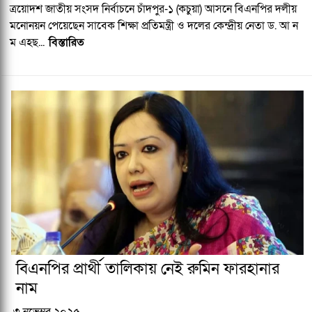
ত্রয়োদশ জাতীয় সংসদ নির্বাচনে চাঁদপুর-১ (কচুয়া) আসনে বিএনপির দলীয়
মনোনয়ন পেয়েছেন সাবেক শিক্ষা প্রতিমন্ত্রী ও দলের কেন্দ্রীয় নেতা ড. আ ন
ম এহছ...
বিস্তারিত
বিএনপির প্রার্থী তালিকায় নেই রুমিন ফারহানার
নাম
৩ নভেম্বর ২০২৫