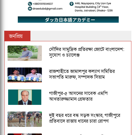
জনপ্রিয়
সৌদির সামুদ্রিক প্রতিরক্ষা জোটে বাংলাদেশ:
সুযোগ ও চ্যালেঞ্জ
রাজশাহীতে জামালপুর কল্যাণ সমিতির
সভাপতি মারুফ, সম্পাদক সিয়াম
গাজীপুর-৫ আসনের সাবেক এমপি
আখতারুজ্জামান গ্রেফতার
দুই বছর ধরে বন্ধ সড়ক সংস্কার, গাজীপুরে
প্রতিবাদে রাস্তায় ধানের চারা রোপণ