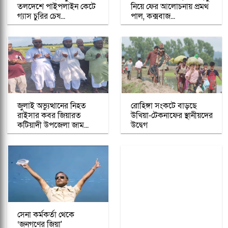
তলদেশে পাইপলাইন কেটে
নিয়ে ফের আলোচনায় প্রমথ
গ্যাস চুরির চেষ...
পাল, কক্সবাজ...
জুলাই অভ্যুত্থানের নিহত
রোহিঙ্গা সংকটে বাড়ছে
রাইসার কবর জিয়ারত
উখিয়া-টেকনাফের স্থানীয়দের
কটিয়াদী উপজেলা জাম...
উদ্বেগ
সেনা কর্মকর্তা থেকে
‘জনগণের জিয়া'