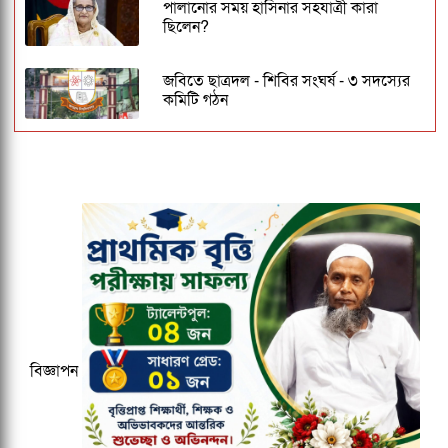
পালানোর সময় হাসিনার সহযাত্রী কারা
ছিলেন?
জবিতে ছাত্রদল - শিবির সংঘর্ষ - ৩ সদস্যের
কমিটি গঠন
ঢাকেশ্বরী মন্দিরে সমলিঙ্গের বিয়ের অভিযোগ:
ব্যবস্থার দাবিতে ১২৩০ নাগরিকের বিবৃতি
জকসু ভিপি ও জিএসকে ক্যাম্পাসছাড়া করল
ছাত্রদল
বাংলাদেশ জনরাষ্ট্র আন্দোলন নামে নতুন
রাজনৈতিক দলের আত্মপ্রকাশ
বিজ্ঞাপন
মাউশিতে আসছে নতুন ডিজি