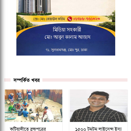
সম্পর্কিত খবর
কটিয়াদীতে ব্রহ্মপুত্রের
১৫০০ টমটম লাইসেন্স ইস্যু