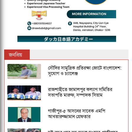
জনপ্রিয়
সৌদির সামুদ্রিক প্রতিরক্ষা জোটে বাংলাদেশ:
সুযোগ ও চ্যালেঞ্জ
রাজশাহীতে জামালপুর কল্যাণ সমিতির
সভাপতি মারুফ, সম্পাদক সিয়াম
গাজীপুর-৫ আসনের সাবেক এমপি
আখতারুজ্জামান গ্রেফতার