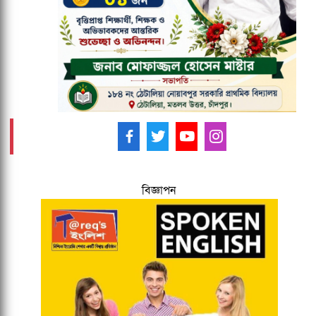
আলোচনায় প্রমথ পাল, কক্সবাজারে
পুনঃপদায়নের চেষ্টা!
আমাদের ফলো করুন -
বিজ্ঞাপন