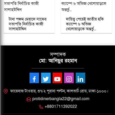
টানা পঞ্চম মেয়াদে সাফের
দায়িত্ব পেয়েই জাতীয় হকি
সভাপতি নির্বাচিত কাজী
ক্যাম্পে ৬ অভিজ্ঞ
সালাহউদ্দিন
খেলোয়াড়কে অন্তর্ভু...
সম্পাদক
মো: আনিছুর রহমান
ফায়েনাজ টাওয়ার, ৩৭/২ পুরানা পল্টন, কালভার্ট রোড, ঢাকা-১০০০।
protidinerbangla22@gmail.com
+8801711392022