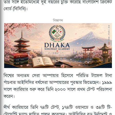
তার সঙ্গে ইতোমধ্যেই দুই বছরের চুক্তি করেছে বাংলাদেশ ক্রিকেট
বোর্ড (বিসিবি)।
বিজ্ঞাপন
বিশ্বের অন্যতম সেরা আম্পায়ার হিসেবে পরিচিত টাফেল টানা
পাঁচবার আইসিসির বর্ষসেরা আম্পায়ারের পুরস্কার জিতেছেন। ১৯৯৯
সালে ক্যারিয়ার শুরু করে তিনি ২০০০ সালে প্রথম টেস্ট পরিচালনা
করেন।
দীর্ঘ ক্যারিয়ারে তিনি ৭৪টি টেস্ট, ১৭৪টি ওয়ানডে ও ৩৪টি টি-
টোয়েন্টি ম্যাচে দায়িত্ব পালন করেছেন। আইসিসির বড় টুর্নামেন্ট ও