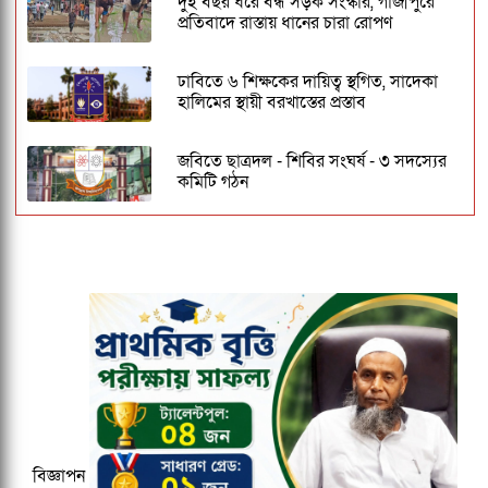
দুই বছর ধরে বন্ধ সড়ক সংস্কার, গাজীপুরে
প্রতিবাদে রাস্তায় ধানের চারা রোপণ
ঢাবিতে ৬ শিক্ষকের দায়িত্ব স্থগিত, সাদেকা
হালিমের স্থায়ী বরখাস্তের প্রস্তাব
জবিতে ছাত্রদল - শিবির সংঘর্ষ - ৩ সদস্যের
কমিটি গঠন
পালানোর সময় হাসিনার সহযাত্রী কারা
ছিলেন?
জকসু ভিপি ও জিএসকে ক্যাম্পাসছাড়া করল
ছাত্রদল
ঢাকেশ্বরী মন্দিরে সমলিঙ্গের বিয়ের অভিযোগ:
ব্যবস্থার দাবিতে ১২৩০ নাগরিকের বিবৃতি
১৫০০ টমটম লাইসেন্স ইস্যু নিয়ে ফের
বিজ্ঞাপন