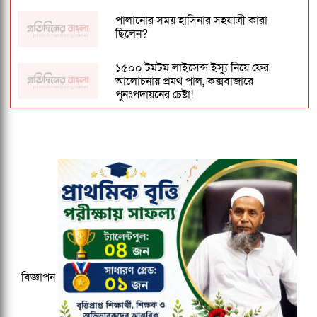
পালানোর সময় হাসিনার সহযাত্রী কারা
ছিলেন?
১৫০০ টমটম লাইসেন্স ইস্যু নিয়ে ফের
আলোচনায় প্রমথ পাল, কক্সবাজারে
পুনঃপদায়নের চেষ্টা!
কুবির ইংরেজি বিভাগের সন্ধ্যাকালীন
মাস্টার্সের ১৮তম ব্যাচকে বিদায় সংবর্ধনা
ঢাকেশ্বরী মন্দিরে সমলিঙ্গের বিয়ের অভিযোগ:
ব্যবস্থার দাবিতে ১২৩০ নাগরিকের বিবৃতি
জকসু ভিপি ও জিএসকে ক্যাম্পাসছাড়া করল
ছাত্রদল
বিজ্ঞাপন
২০২৭ ক্রিকেট বিশ্বকাপের ১২ ভেন্যু ঘোষণা,
আয়োজক তিন দেশ