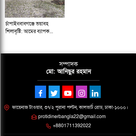
চাঁপাইনবাবগঞ্জে ভয়াবহ
শিলাবৃষ্টি: আমের ব্যাপক...
সম্পাদক
মো: আনিছুর রহমান
ফায়েনাজ টাওয়ার, ৩৭/২ পুরানা পল্টন, কালভার্ট রোড, ঢাকা-১০০০।
protidinerbangla22@gmail.com
+8801711392022