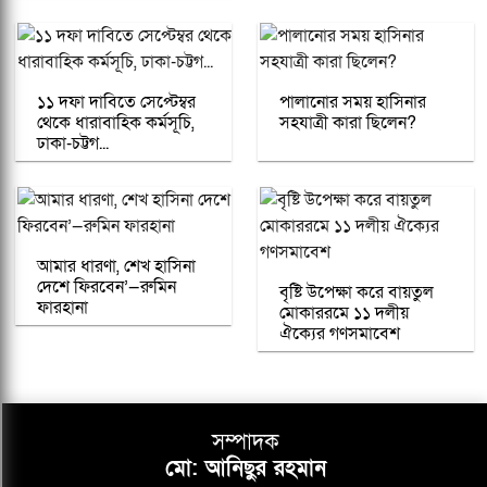
১১ দফা দাবিতে সেপ্টেম্বর
পালানোর সময় হাসিনার
থেকে ধারাবাহিক কর্মসূচি,
সহযাত্রী কারা ছিলেন?
ঢাকা-চট্টগ...
আমার ধারণা, শেখ হাসিনা
দেশে ফিরবেন’—রুমিন
বৃষ্টি উপেক্ষা করে বায়তুল
ফারহানা
মোকাররমে ১১ দলীয়
ঐক্যের গণসমাবেশ
সম্পাদক
মো: আনিছুর রহমান