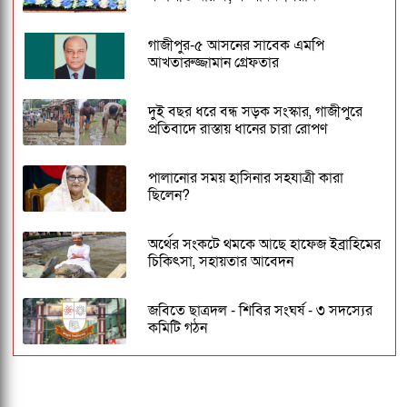
গাজীপুর-৫ আসনের সাবেক এমপি
আখতারুজ্জামান গ্রেফতার
দুই বছর ধরে বন্ধ সড়ক সংস্কার, গাজীপুরে
প্রতিবাদে রাস্তায় ধানের চারা রোপণ
পালানোর সময় হাসিনার সহযাত্রী কারা
ছিলেন?
অর্থের সংকটে থমকে আছে হাফেজ ইব্রাহিমের
চিকিৎসা, সহায়তার আবেদন
জবিতে ছাত্রদল - শিবির সংঘর্ষ - ৩ সদস্যের
কমিটি গঠন
ঢাকেশ্বরী মন্দিরে সমলিঙ্গের বিয়ের অভিযোগ:
ব্যবস্থার দাবিতে ১২৩০ নাগরিকের বিবৃতি