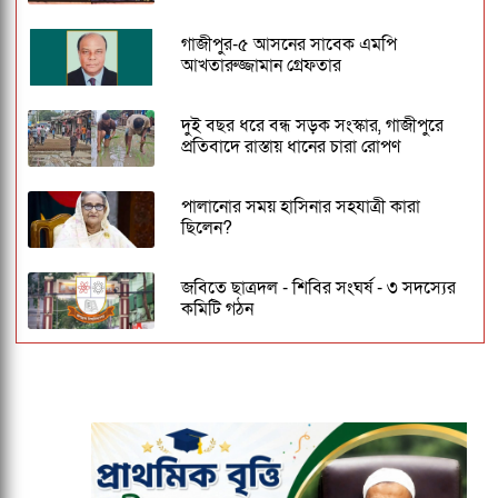
গাজীপুর-৫ আসনের সাবেক এমপি
আখতারুজ্জামান গ্রেফতার
দুই বছর ধরে বন্ধ সড়ক সংস্কার, গাজীপুরে
প্রতিবাদে রাস্তায় ধানের চারা রোপণ
পালানোর সময় হাসিনার সহযাত্রী কারা
ছিলেন?
জবিতে ছাত্রদল - শিবির সংঘর্ষ - ৩ সদস্যের
কমিটি গঠন
ঢাকেশ্বরী মন্দিরে সমলিঙ্গের বিয়ের অভিযোগ:
ব্যবস্থার দাবিতে ১২৩০ নাগরিকের বিবৃতি
জকসু ভিপি ও জিএসকে ক্যাম্পাসছাড়া করল
ছাত্রদল