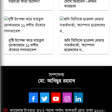
সহযাত্রী কারা ছিলেন?
দেশে ফিরবেন’—রুমিন
ফারহানা
বৃষ্টি উপেক্ষা করে বায়তুল
জবি ভিসিকে ছাত্রদল নেতার
মোকাররমে ১১ দলীয়
সতর্কবার্তা, ‘ক্যাম্পাস
ঐক্যের গণসমাবেশ
ছাত্রদলের ন...
সম্পাদক
মো: আনিছুর রহমান
ফায়েনাজ টাওয়ার, ৩৭/২ পুরানা পল্টন, কালভার্ট রোড, ঢাকা-১০০০।