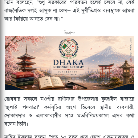
তিনি বলেছেন, “শুধু সরকারের পরিবর্তন হলেই চলবে না, যেই
রাজনৈতিক দলই আসুক না কেন— এই দুর্নীতিগ্রস্ত ব্যবস্থাকে আমরা
আর ফিরিয়ে আনতে দেব না।”
বিজ্ঞাপন
রোববার সকালে নওগাঁর রাণীনগর উপজেলার কুজাইল বাজারে
‘জুলাই পদযাত্রা’ কর্মসূচির অংশ হিসেবে স্থানীয় ব্যবসায়ী,
দোকানদার ও এলাকাবাসীর সঙ্গে মতবিনিময়কালে এসব কথা
বলেন তিনি।
নাহিদ ইসলাম বলেন, “গত ১৫ বছর ধরে দেশে একনায়কতন্ত্র ও