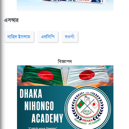
এসআর
নাহিদ ইসলাম
এনসিপি
নওগাঁ
বিজ্ঞাপন