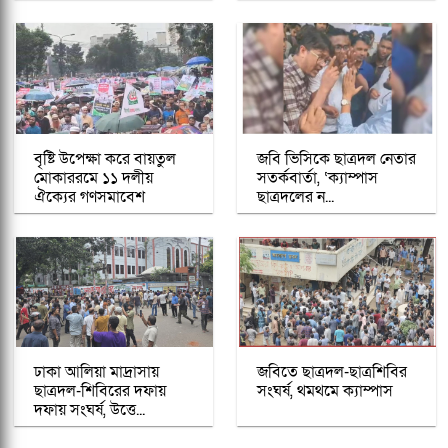
বৃষ্টি উপেক্ষা করে বায়তুল
জবি ভিসিকে ছাত্রদল নেতার
মোকাররমে ১১ দলীয়
সতর্কবার্তা, ‘ক্যাম্পাস
ঐক্যের গণসমাবেশ
ছাত্রদলের ন...
ঢাকা আলিয়া মাদ্রাসায়
জবিতে ছাত্রদল-ছাত্রশিবির
ছাত্রদল-শিবিরের দফায়
সংঘর্ষ, থমথমে ক্যাম্পাস
দফায় সংঘর্ষ, উত্তে...