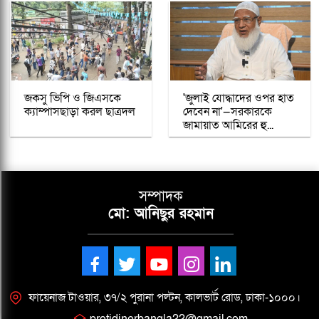
জকসু ভিপি ও জিএসকে
'জুলাই যোদ্ধাদের ওপর হাত
ক্যাম্পাসছাড়া করল ছাত্রদল
দেবেন না'—সরকারকে
জামায়াত আমিরের হু...
সম্পাদক
মো: আনিছুর রহমান
ফায়েনাজ টাওয়ার, ৩৭/২ পুরানা পল্টন, কালভার্ট রোড, ঢাকা-১০০০।
protidinerbangla22@gmail.com