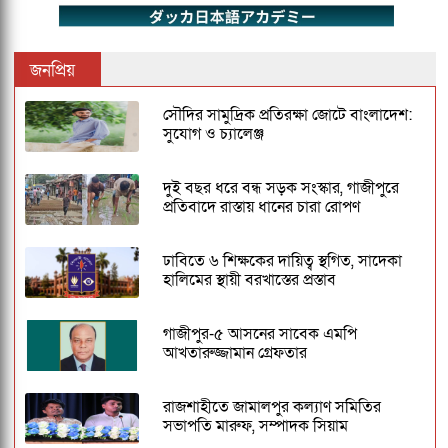
জনপ্রিয়
সৌদির সামুদ্রিক প্রতিরক্ষা জোটে বাংলাদেশ:
সুযোগ ও চ্যালেঞ্জ
দুই বছর ধরে বন্ধ সড়ক সংস্কার, গাজীপুরে
প্রতিবাদে রাস্তায় ধানের চারা রোপণ
ঢাবিতে ৬ শিক্ষকের দায়িত্ব স্থগিত, সাদেকা
হালিমের স্থায়ী বরখাস্তের প্রস্তাব
গাজীপুর-৫ আসনের সাবেক এমপি
আখতারুজ্জামান গ্রেফতার
রাজশাহীতে জামালপুর কল্যাণ সমিতির
সভাপতি মারুফ, সম্পাদক সিয়াম