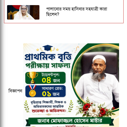
পালানোর সময় হাসিনার সহযাত্রী কারা
ছিলেন?
জবিতে ছাত্রদল - শিবির সংঘর্ষ - ৩ সদস্যের
কমিটি গঠন
১৫০০ টমটম লাইসেন্স ইস্যু নিয়ে ফের
আলোচনায় প্রমথ পাল, কক্সবাজারে
পুনঃপদায়নের চেষ্টা!
কুবির ইংরেজি বিভাগের সন্ধ্যাকালীন
মাস্টার্সের ১৮তম ব্যাচকে বিদায় সংবর্ধনা
বিজ্ঞাপন
জকসু ভিপি ও জিএসকে ক্যাম্পাসছাড়া করল
ছাত্রদল