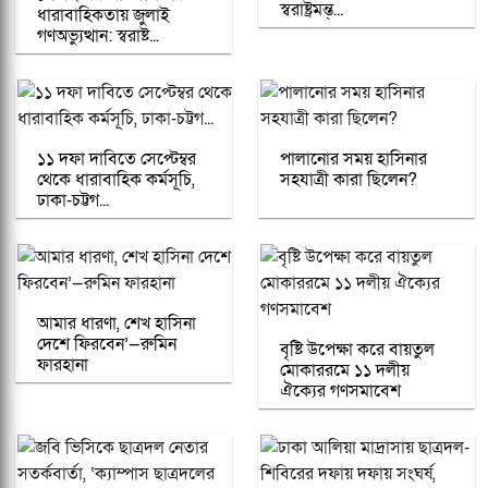
স্বরাষ্ট্রমন্ত্...
ধারাবাহিকতায় জুলাই
গণঅভ্যুত্থান: স্বরাষ্ট...
১১ দফা দাবিতে সেপ্টেম্বর
পালানোর সময় হাসিনার
থেকে ধারাবাহিক কর্মসূচি,
সহযাত্রী কারা ছিলেন?
ঢাকা-চট্টগ...
আমার ধারণা, শেখ হাসিনা
দেশে ফিরবেন’—রুমিন
বৃষ্টি উপেক্ষা করে বায়তুল
ফারহানা
মোকাররমে ১১ দলীয়
ঐক্যের গণসমাবেশ