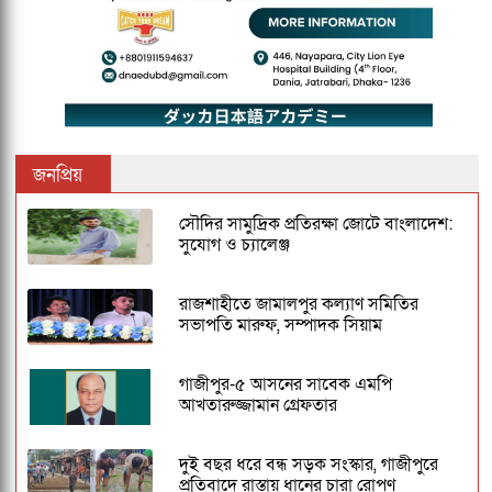
জনপ্রিয়
সৌদির সামুদ্রিক প্রতিরক্ষা জোটে বাংলাদেশ:
সুযোগ ও চ্যালেঞ্জ
রাজশাহীতে জামালপুর কল্যাণ সমিতির
সভাপতি মারুফ, সম্পাদক সিয়াম
গাজীপুর-৫ আসনের সাবেক এমপি
আখতারুজ্জামান গ্রেফতার
দুই বছর ধরে বন্ধ সড়ক সংস্কার, গাজীপুরে
প্রতিবাদে রাস্তায় ধানের চারা রোপণ