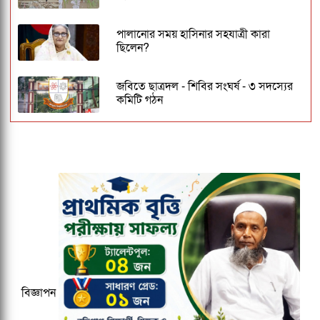
পালানোর সময় হাসিনার সহযাত্রী কারা
ছিলেন?
জবিতে ছাত্রদল - শিবির সংঘর্ষ - ৩ সদস্যের
কমিটি গঠন
ঢাকেশ্বরী মন্দিরে সমলিঙ্গের বিয়ের অভিযোগ:
ব্যবস্থার দাবিতে ১২৩০ নাগরিকের বিবৃতি
জকসু ভিপি ও জিএসকে ক্যাম্পাসছাড়া করল
ছাত্রদল
বাংলাদেশ জনরাষ্ট্র আন্দোলন নামে নতুন
রাজনৈতিক দলের আত্মপ্রকাশ
বিজ্ঞাপন
অর্থের সংকটে থমকে আছে হাফেজ ইব্রাহিমের
চিকিৎসা, সহায়তার আবেদন