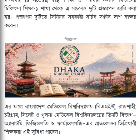
মঙ্গলবার (৪ নভেম্বর) স্বাস্থ্য শিক্ষা ও পরিবার কল্যাণ বিভাগের
চিকিৎসা শিক্ষা-১ শাখা থেকে এ সংক্রান্ত দুটি প্রজ্ঞাপন জারি করা
হয়। প্রজ্ঞাপন দুটিতে সিনিয়র সহকারী সচিব সঞ্জীব দাশ স্বাক্ষর
করেন।
বিজ্ঞাপন
এর ফলে বাংলাদেশ মেডিকেল বিশ্ববিদ্যালয় (বিএমইউ), রাজশাহী,
চট্টগ্রাম, সিলেট ও খুলনা মেডিকেল বিশ্ববিদ্যালয়ের তিনটি বিভাগ—
অ্যানাটমি, ফিজিওলজি ও ফার্মাকোলজি–এর স্নাতকোত্তর ডিগ্রিধারী
শিক্ষকরা এই সুবিধা পাবেন।