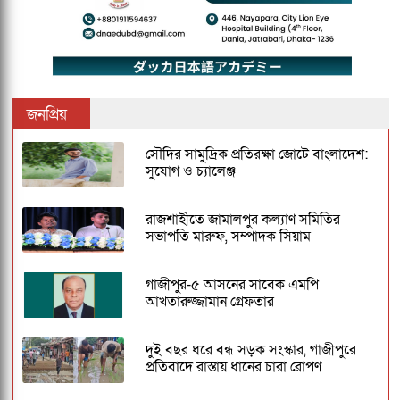
জনপ্রিয়
সৌদির সামুদ্রিক প্রতিরক্ষা জোটে বাংলাদেশ:
সুযোগ ও চ্যালেঞ্জ
রাজশাহীতে জামালপুর কল্যাণ সমিতির
সভাপতি মারুফ, সম্পাদক সিয়াম
গাজীপুর-৫ আসনের সাবেক এমপি
আখতারুজ্জামান গ্রেফতার
দুই বছর ধরে বন্ধ সড়ক সংস্কার, গাজীপুরে
প্রতিবাদে রাস্তায় ধানের চারা রোপণ