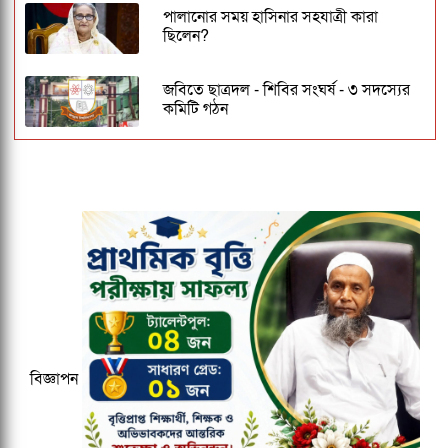
পালানোর সময় হাসিনার সহযাত্রী কারা
ছিলেন?
জবিতে ছাত্রদল - শিবির সংঘর্ষ - ৩ সদস্যের
কমিটি গঠন
ঢাকেশ্বরী মন্দিরে সমলিঙ্গের বিয়ের অভিযোগ:
ব্যবস্থার দাবিতে ১২৩০ নাগরিকের বিবৃতি
জকসু ভিপি ও জিএসকে ক্যাম্পাসছাড়া করল
ছাত্রদল
বাংলাদেশ জনরাষ্ট্র আন্দোলন নামে নতুন
রাজনৈতিক দলের আত্মপ্রকাশ
বিজ্ঞাপন
মাউশিতে আসছে নতুন ডিজি