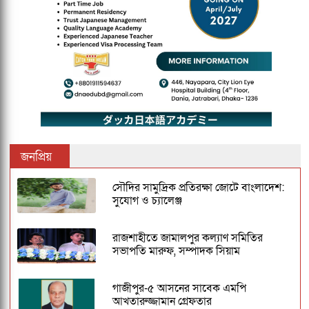
জনপ্রিয়
সৌদির সামুদ্রিক প্রতিরক্ষা জোটে বাংলাদেশ:
সুযোগ ও চ্যালেঞ্জ
রাজশাহীতে জামালপুর কল্যাণ সমিতির
সভাপতি মারুফ, সম্পাদক সিয়াম
গাজীপুর-৫ আসনের সাবেক এমপি
আখতারুজ্জামান গ্রেফতার