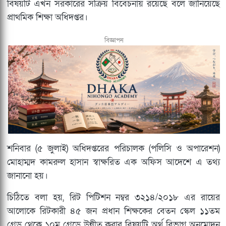
বিষয়টি এখন সরকারের সক্রিয় বিবেচনায় রয়েছে বলে জানিয়েছে
প্রাথমিক শিক্ষা অধিদপ্তর।
বিজ্ঞাপন
শনিবার (৫ জুলাই) অধিদপ্তরের পরিচালক (পলিসি ও অপারেশন)
মোহাম্মদ কামরুল হাসান স্বাক্ষরিত এক অফিস আদেশে এ তথ্য
জানানো হয়।
চিঠিতে বলা হয়, রিট পিটিশন নম্বর ৩২১৪/২০১৮ এর রায়ের
আলোকে রিটকারী ৪৫ জন প্রধান শিক্ষকের বেতন স্কেল ১১তম
গ্রেড থেকে ১০ম গ্রেডে উন্নীত করার বিষয়টি অর্থ বিভাগ অনুমোদন