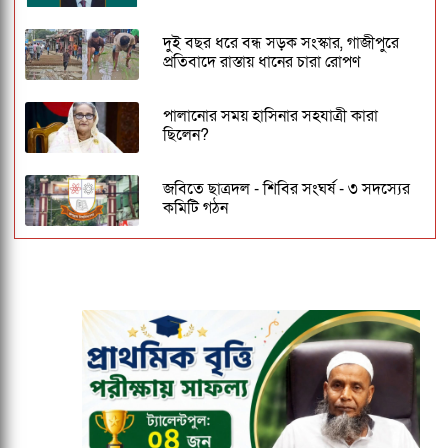
দুই বছর ধরে বন্ধ সড়ক সংস্কার, গাজীপুরে
প্রতিবাদে রাস্তায় ধানের চারা রোপণ
পালানোর সময় হাসিনার সহযাত্রী কারা
ছিলেন?
জবিতে ছাত্রদল - শিবির সংঘর্ষ - ৩ সদস্যের
কমিটি গঠন
ঢাকেশ্বরী মন্দিরে সমলিঙ্গের বিয়ের অভিযোগ:
ব্যবস্থার দাবিতে ১২৩০ নাগরিকের বিবৃতি
জকসু ভিপি ও জিএসকে ক্যাম্পাসছাড়া করল
ছাত্রদল
কুবির ইংরেজি বিভাগের সন্ধ্যাকালীন
মাস্টার্সের ১৮তম ব্যাচকে বিদায় সংবর্ধনা