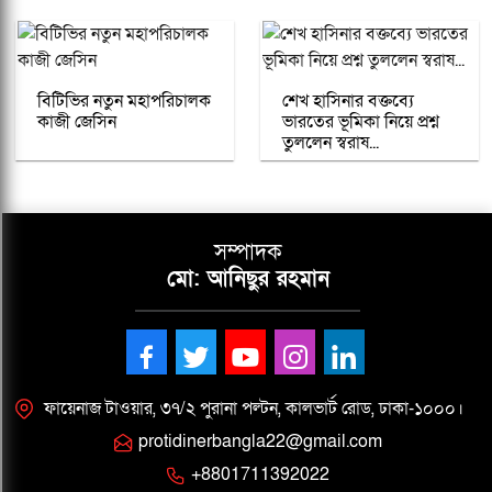
বিটিভির নতুন মহাপরিচালক
শেখ হাসিনার বক্তব্যে
কাজী জেসিন
ভারতের ভূমিকা নিয়ে প্রশ্ন
তুললেন স্বরাষ...
সম্পাদক
মো: আনিছুর রহমান
ফায়েনাজ টাওয়ার, ৩৭/২ পুরানা পল্টন, কালভার্ট রোড, ঢাকা-১০০০।
protidinerbangla22@gmail.com
+8801711392022