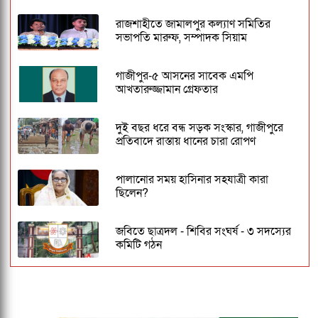
রাজশাহীতে জামালপুর কল্যাণ সমিতির
সভাপতি মারুফ, সম্পাদক সিয়াম
গাজীপুর-৫ আসনের সাবেক এমপি
আখতারুজ্জামান গ্রেফতার
দুই বছর ধরে বন্ধ সড়ক সংস্কার, গাজীপুরে
প্রতিবাদে রাস্তায় ধানের চারা রোপণ
পালানোর সময় হাসিনার সহযাত্রী কারা
ছিলেন?
জবিতে ছাত্রদল - শিবির সংঘর্ষ - ৩ সদস্যের
কমিটি গঠন
জকসু ভিপি ও জিএসকে ক্যাম্পাসছাড়া করল
ছাত্রদল