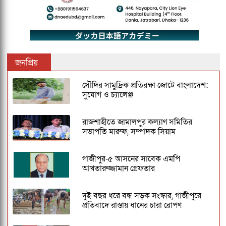
জনপ্রিয়
সৌদির সামুদ্রিক প্রতিরক্ষা জোটে বাংলাদেশ:
সুযোগ ও চ্যালেঞ্জ
রাজশাহীতে জামালপুর কল্যাণ সমিতির
সভাপতি মারুফ, সম্পাদক সিয়াম
গাজীপুর-৫ আসনের সাবেক এমপি
আখতারুজ্জামান গ্রেফতার
দুই বছর ধরে বন্ধ সড়ক সংস্কার, গাজীপুরে
প্রতিবাদে রাস্তায় ধানের চারা রোপণ