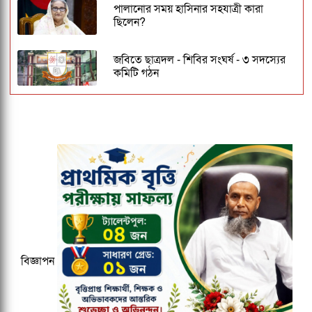
পালানোর সময় হাসিনার সহযাত্রী কারা
ছিলেন?
জবিতে ছাত্রদল - শিবির সংঘর্ষ - ৩ সদস্যের
কমিটি গঠন
জকসু ভিপি ও জিএসকে ক্যাম্পাসছাড়া করল
ছাত্রদল
ঢাকেশ্বরী মন্দিরে সমলিঙ্গের বিয়ের অভিযোগ:
ব্যবস্থার দাবিতে ১২৩০ নাগরিকের বিবৃতি
কুবির ইংরেজি বিভাগের সন্ধ্যাকালীন
মাস্টার্সের ১৮তম ব্যাচকে বিদায় সংবর্ধনা
বিজ্ঞাপন
২০২৭ ক্রিকেট বিশ্বকাপের ১২ ভেন্যু ঘোষণা,
আয়োজক তিন দেশ