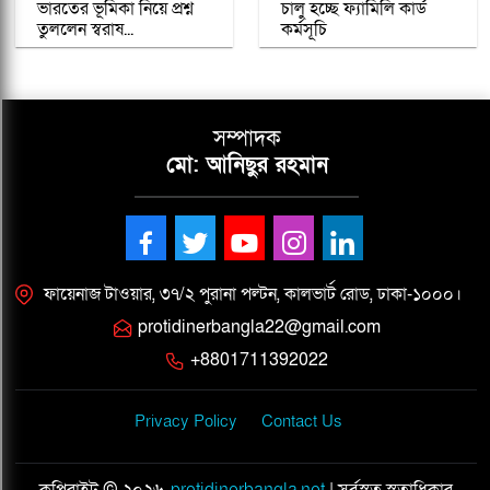
ভারতের ভূমিকা নিয়ে প্রশ্ন
চালু হচ্ছে ফ্যামিলি কার্ড
তুললেন স্বরাষ...
কর্মসূচি
সম্পাদক
মো: আনিছুর রহমান
ফায়েনাজ টাওয়ার, ৩৭/২ পুরানা পল্টন, কালভার্ট রোড, ঢাকা-১০০০।
protidinerbangla22@gmail.com
+8801711392022
Privacy Policy
Contact Us
কপিরাইট © ২০২৬
protidinerbangla.net
| সর্বস্বত্ব স্বত্বাধিকার