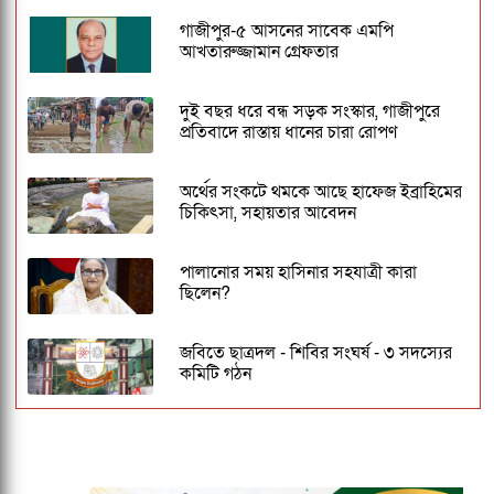
গাজীপুর-৫ আসনের সাবেক এমপি
আখতারুজ্জামান গ্রেফতার
দুই বছর ধরে বন্ধ সড়ক সংস্কার, গাজীপুরে
প্রতিবাদে রাস্তায় ধানের চারা রোপণ
অর্থের সংকটে থমকে আছে হাফেজ ইব্রাহিমের
চিকিৎসা, সহায়তার আবেদন
পালানোর সময় হাসিনার সহযাত্রী কারা
ছিলেন?
জবিতে ছাত্রদল - শিবির সংঘর্ষ - ৩ সদস্যের
কমিটি গঠন
ঢাকেশ্বরী মন্দিরে সমলিঙ্গের বিয়ের অভিযোগ:
ব্যবস্থার দাবিতে ১২৩০ নাগরিকের বিবৃতি