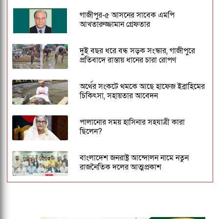
গাজীপুর-৫ আসনের সাবেক এমপি
আখতারুজ্জামান গ্রেফতার
দুই বছর ধরে বন্ধ সড়ক সংস্কার, গাজীপুরে
প্রতিবাদে রাস্তায় ধানের চারা রোপণ
অর্থের সংকটে থমকে আছে হাফেজ ইব্রাহিমের
চিকিৎসা, সহায়তার আবেদন
পালানোর সময় হাসিনার সহযাত্রী কারা
ছিলেন?
বাংলাদেশ জনরাষ্ট্র আন্দোলন নামে নতুন
রাজনৈতিক দলের আত্মপ্রকাশ
জবিতে ছাত্রদল - শিবির সংঘর্ষ - ৩ সদস্যের
কমিটি গঠন