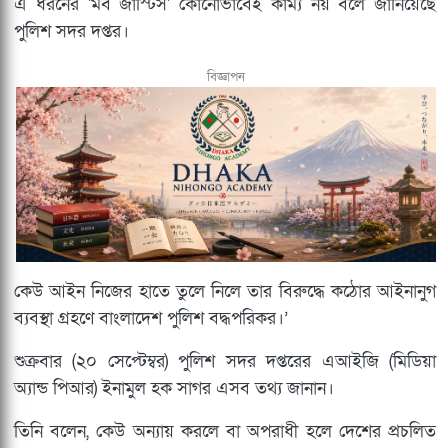
এ ধরনের 'মব জাস্টিস' কোনোভাবেই কাম্য নয় বলে জানিয়েছে
পুলিশ সদর দপ্তর।
বিজ্ঞাপন
কেউ আইন নিজের হাতে তুলে নিলে তার বিরুদ্ধে কঠোর আইনানুগ
ব্যবস্থা গ্রহণে বাংলাদেশ পুলিশ বদ্ধপরিকর।’
শুক্রবার (২০ সেপ্টেম্বর) পুলিশ সদর দপ্তরের এআইজি (মিডিয়া
অ্যান্ড পিআর) ইনামুল হক সাগর এসব তথ্য জানান।
তিনি বলেন, কেউ অন্যায় করলে বা অপরাধী হলে দেশের প্রচলিত