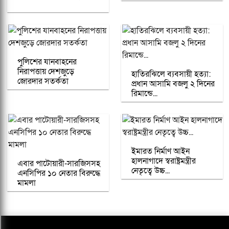
পুলিশের যানবাহনের
নিরাপত্তায় দেশজুড়ে
হাতিরঝিলে ব্যবসায়ী হত্যা:
জোরদার সতর্কতা
প্রধান আসামি বজলু ২ দিনের
রিমান্ডে...
ইমারত নির্মাণ আইন
হালনাগাদে স্বরাষ্ট্রমন্ত্রীর
এবার পাটোয়ারী-সারজিসসহ
নেতৃত্বে উচ্চ...
এনসিপির ১০ নেতার বিরুদ্ধে
মামলা