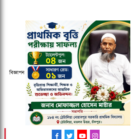
জকসু ভিপি ও জিএসকে ক্যাম্পাসছাড়া করল
ছাত্রদল
ঢাকেশ্বরী মন্দিরে সমলিঙ্গের বিয়ের অভিযোগ:
ব্যবস্থার দাবিতে ১২৩০ নাগরিকের বিবৃতি
কুবির ইংরেজি বিভাগের সন্ধ্যাকালীন
মাস্টার্সের ১৮তম ব্যাচকে বিদায় সংবর্ধনা
বিজ্ঞাপন
২০২৭ ক্রিকেট বিশ্বকাপের ১২ ভেন্যু ঘোষণা,
আয়োজক তিন দেশ
আমাদের ফলো করুন -