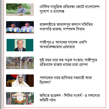
সৌদির সামুদ্রিক প্রতিরক্ষা জোটে বাংলাদেশ:
সুযোগ ও চ্যালেঞ্জ
রাজশাহীতে জামালপুর কল্যাণ সমিতির
সভাপতি মারুফ, সম্পাদক সিয়াম
গাজীপুর-৫ আসনের সাবেক এমপি
আখতারুজ্জামান গ্রেফতার
দুই বছর ধরে বন্ধ সড়ক সংস্কার, গাজীপুরে
প্রতিবাদে রাস্তায় ধানের চারা রোপণ
পালানোর সময় হাসিনার সহযাত্রী কারা
ছিলেন?
জবিতে ছাত্রদল - শিবির সংঘর্ষ - ৩ সদস্যের
কমিটি গঠন