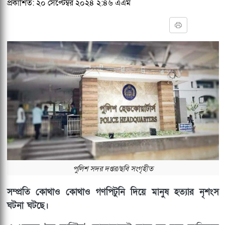
প্রকাশিত: ২০ সেপ্টেম্বর ২০২৪ ২:৪৬ এএম
পুলিশ সদর দপ্তর/ছবি সংগৃহীত
সম্প্রতি কোথাও কোথাও গণপিটুনি দিয়ে মানুষ হত্যার নৃশংস
ঘটনা ঘটছে।