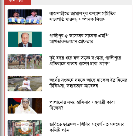
জনপ্রিয়
রাজশাহীতে জামালপুর কল্যাণ সমিতির
সভাপতি মারুফ, সম্পাদক সিয়াম
গাজীপুর-৫ আসনের সাবেক এমপি
আখতারুজ্জামান গ্রেফতার
দুই বছর ধরে বন্ধ সড়ক সংস্কার, গাজীপুরে
প্রতিবাদে রাস্তায় ধানের চারা রোপণ
অর্থের সংকটে থমকে আছে হাফেজ ইব্রাহিমের
চিকিৎসা, সহায়তার আবেদন
পালানোর সময় হাসিনার সহযাত্রী কারা
ছিলেন?
জবিতে ছাত্রদল - শিবির সংঘর্ষ - ৩ সদস্যের
কমিটি গঠন