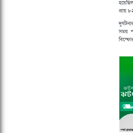
হয়েছিল
প্রায় 
দুর্ঘট
সময় পর
বিস্ফো