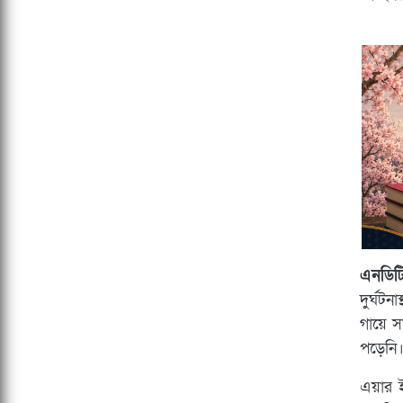
এনডিট
দুর্ঘট
গায়ে স
পড়েনি
এয়ার ই