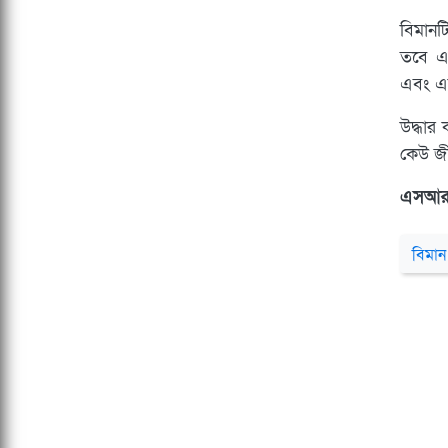
বিমান
তবে এ
এবং এ
উদ্ধার
কেউ জী
এসআ
বিমান 