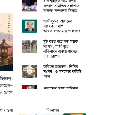
রাজশাহীতে জামালপুর
কল্যাণ সমিতির সভাপতি
মারুফ, সম্পাদক সিয়াম
গাজীপুর-৫ আসনের
সাবেক এমপি
আখতারুজ্জামান গ্রেফতার
দুই বছর ধরে বন্ধ সড়ক
সংস্কার, গাজীপুরে
প্রতিবাদে রাস্তায় ধানের
চারা রোপণ
জবিতে ছাত্রদল - শিবির
সংঘর্ষ - ৩ সদস্যের কমিটি
গঠন
ছিলেন।
 চলেছেন—
পালানোর সময় হাসিনার
্ন চোখে
সহযাত্রী কারা ছিলেন?
জকসু ভিপি ও জিএসকে
বিজ্ঞাপন
শে রওনা
ক্যাম্পাসছাড়া করল