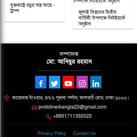
যুক্তরাষ্ট্রে প্রচুর অস্ত্র আছে -
ট্রাম্প
জুলাই বিপ্লবের দ্বিতীয়
বার্ষিকী উপলক্ষে নিউইয়র্কে
অনুষ্ঠান
সম্পাদক
মো: আনিছুর রহমান
ফায়েনাজ টাওয়ার, ৩৭/২ পুরানা পল্টন, কালভার্ট রোড, ঢাকা-১০০০।
protidinerbangla22@gmail.com
+8801711392022
Privacy Policy
Contact Us