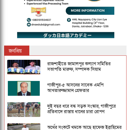
জনপ্রিয়
রাজশাহীতে জামালপুর কল্যাণ সমিতির
সভাপতি মারুফ, সম্পাদক সিয়াম
গাজীপুর-৫ আসনের সাবেক এমপি
আখতারুজ্জামান গ্রেফতার
দুই বছর ধরে বন্ধ সড়ক সংস্কার, গাজীপুরে
প্রতিবাদে রাস্তায় ধানের চারা রোপণ
অর্থের সংকটে থমকে আছে হাফেজ ইব্রাহিমের