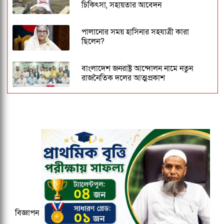
চিকিৎসা, সহায়তার আবেদন
পালানোর সময় হাসিনার সহযাত্রী কারা
ছিলেন?
বাংলাদেশ জনরাষ্ট্র আন্দোলন নামে নতুন
রাজনৈতিক দলের আত্মপ্রকাশ
জবিতে ছাত্রদল - শিবির সংঘর্ষ - ৩ সদস্যের
কমিটি গঠন
ঢাকেশ্বরী মন্দিরে সমলিঙ্গের বিয়ের অভিযোগ:
ব্যবস্থার দাবিতে ১২৩০ নাগরিকের বিবৃতি
জকসু ভিপি ও জিএসকে ক্যাম্পাসছাড়া করল
ছাত্রদল
বিজ্ঞাপন
২০২৯ সালের মধ্যে ক্যাশলেস ব্যাংক হওয়ার
লক্ষ্য কমিউনিটি ব্যাংকের