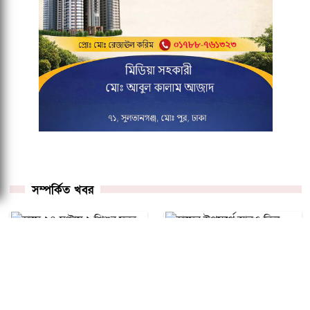
সম্পর্কিত খবর
হামে ২৪ ঘণ্টায় ২ শিশুর
মৃত্যু, নতুন আক্রান্ত ১,০১৯
হামের উপসর্গে আরও তিন
জন
শিশুর মৃত্যু, এক দিনে
আক্রান্ত ১,০৮৫