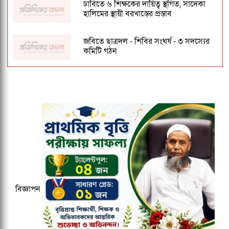
ঢাবিতে ৬ শিক্ষকের দায়িত্ব স্থগিত, সাদেকা
হালিমের স্থায়ী বরখাস্তের প্রস্তাব
জবিতে ছাত্রদল - শিবির সংঘর্ষ - ৩ সদস্যের
কমিটি গঠন
পালানোর সময় হাসিনার সহযাত্রী কারা
ছিলেন?
জকসু ভিপি ও জিএসকে ক্যাম্পাসছাড়া করল
ছাত্রদল
ঢাকেশ্বরী মন্দিরে সমলিঙ্গের বিয়ের অভিযোগ:
ব্যবস্থার দাবিতে ১২৩০ নাগরিকের বিবৃতি
১৫০০ টমটম লাইসেন্স ইস্যু নিয়ে ফের
বিজ্ঞাপন
আলোচনায় প্রমথ পাল, কক্সবাজারে
পুনঃপদায়নের চেষ্টা!