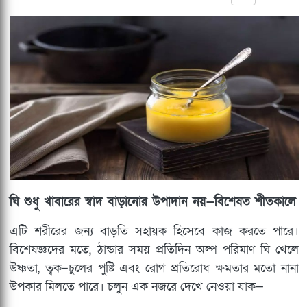
ঘি শুধু খাবারের স্বাদ বাড়ানোর উপাদান নয়—বিশেষত শীতকালে
এটি শরীরের জন্য বাড়তি সহায়ক হিসেবে কাজ করতে পারে।
বিশেষজ্ঞদের মতে, ঠান্ডার সময় প্রতিদিন অল্প পরিমাণ ঘি খেলে
উষ্ণতা, ত্বক–চুলের পুষ্টি এবং রোগ প্রতিরোধ ক্ষমতার মতো নানা
উপকার মিলতে পারে। চলুন এক নজরে দেখে নেওয়া যাক—