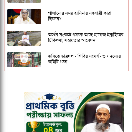
পালানোর সময় হাসিনার সহযাত্রী কারা
ছিলেন?
অর্থের সংকটে থমকে আছে হাফেজ ইব্রাহিমের
চিকিৎসা, সহায়তার আবেদন
জবিতে ছাত্রদল - শিবির সংঘর্ষ - ৩ সদস্যের
কমিটি গঠন
ঢাকেশ্বরী মন্দিরে সমলিঙ্গের বিয়ের অভিযোগ:
ব্যবস্থার দাবিতে ১২৩০ নাগরিকের বিবৃতি
জকসু ভিপি ও জিএসকে ক্যাম্পাসছাড়া করল
ছাত্রদল
বাংলাদেশ জনরাষ্ট্র আন্দোলন নামে নতুন
রাজনৈতিক দলের আত্মপ্রকাশ