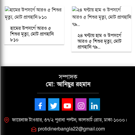
হামের উপসর্গে আরও ৫
শিশুর মৃত্যু, মোট প্রাণহানি
২৪ ঘণ্টায় হাম ও উপসর্গে
৮১০
আরও ৫ শিশুর মৃত্যু, মোট
প্রাণহানি ৭৯...
সম্পাদক
মো: আনিছুর রহমান
ফায়েনাজ টাওয়ার, ৩৭/২ পুরানা পল্টন, কালভার্ট রোড, ঢাকা-১০০০।
protidinerbangla22@gmail.com