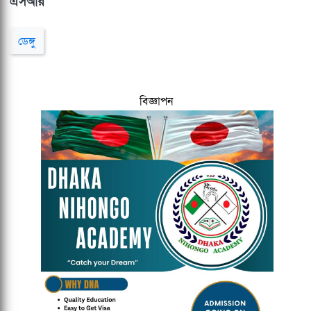
এসআর
ডেঙ্গু
বিজ্ঞাপন