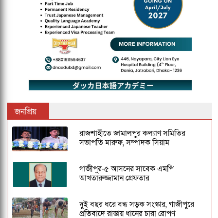
জনপ্রিয়
রাজশাহীতে জামালপুর কল্যাণ সমিতির
সভাপতি মারুফ, সম্পাদক সিয়াম
গাজীপুর-৫ আসনের সাবেক এমপি
আখতারুজ্জামান গ্রেফতার
দুই বছর ধরে বন্ধ সড়ক সংস্কার, গাজীপুরে
প্রতিবাদে রাস্তায় ধানের চারা রোপণ