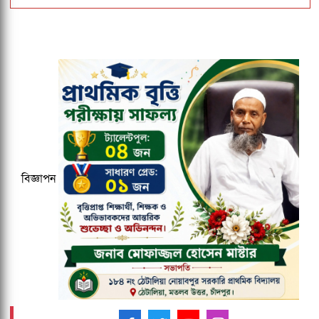
জকসু ভিপি ও জিএসকে ক্যাম্পাসছাড়া করল
ছাত্রদল
ঢাকেশ্বরী মন্দিরে সমলিঙ্গের বিয়ের অভিযোগ:
ব্যবস্থার দাবিতে ১২৩০ নাগরিকের বিবৃতি
কুবির ইংরেজি বিভাগের সন্ধ্যাকালীন
মাস্টার্সের ১৮তম ব্যাচকে বিদায় সংবর্ধনা
বিজ্ঞাপন
২০২৭ ক্রিকেট বিশ্বকাপের ১২ ভেন্যু ঘোষণা,
আয়োজক তিন দেশ