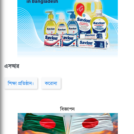
এসআর
শিক্ষা প্রতিষ্ঠান।
করোনা
বিজ্ঞাপন