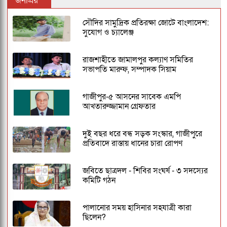
জনপ্রিয়
সৌদির সামুদ্রিক প্রতিরক্ষা জোটে বাংলাদেশ:
সুযোগ ও চ্যালেঞ্জ
রাজশাহীতে জামালপুর কল্যাণ সমিতির
সভাপতি মারুফ, সম্পাদক সিয়াম
গাজীপুর-৫ আসনের সাবেক এমপি
আখতারুজ্জামান গ্রেফতার
দুই বছর ধরে বন্ধ সড়ক সংস্কার, গাজীপুরে
প্রতিবাদে রাস্তায় ধানের চারা রোপণ
জবিতে ছাত্রদল - শিবির সংঘর্ষ - ৩ সদস্যের
কমিটি গঠন
পালানোর সময় হাসিনার সহযাত্রী কারা
ছিলেন?