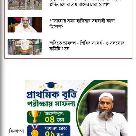
প্রতিবাদে রাস্তায় ধানের চারা রোপণ
পালানোর সময় হাসিনার সহযাত্রী কারা
ছিলেন?
জবিতে ছাত্রদল - শিবির সংঘর্ষ - ৩ সদস্যের
কমিটি গঠন
ঢাকেশ্বরী মন্দিরে সমলিঙ্গের বিয়ের অভিযোগ:
ব্যবস্থার দাবিতে ১২৩০ নাগরিকের বিবৃতি
জকসু ভিপি ও জিএসকে ক্যাম্পাসছাড়া করল
ছাত্রদল
কুবির ইংরেজি বিভাগের সন্ধ্যাকালীন
মাস্টার্সের ১৮তম ব্যাচকে বিদায় সংবর্ধনা
বিজ্ঞাপন
২০২৭ ক্রিকেট বিশ্বকাপের ১২ ভেন্যু ঘোষণা,