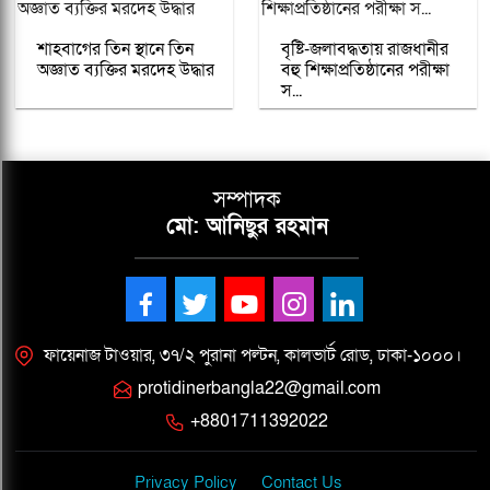
শাহবাগের তিন স্থানে তিন
বৃষ্টি-জলাবদ্ধতায় রাজধানীর
অজ্ঞাত ব্যক্তির মরদেহ উদ্ধার
বহু শিক্ষাপ্রতিষ্ঠানের পরীক্ষা
স...
সম্পাদক
মো: আনিছুর রহমান
ফায়েনাজ টাওয়ার, ৩৭/২ পুরানা পল্টন, কালভার্ট রোড, ঢাকা-১০০০।
protidinerbangla22@gmail.com
+8801711392022
Privacy Policy
Contact Us