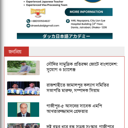
জনপ্রিয়
সৌদির সামুদ্রিক প্রতিরক্ষা জোটে বাংলাদেশ:
সুযোগ ও চ্যালেঞ্জ
রাজশাহীতে জামালপুর কল্যাণ সমিতির
সভাপতি মারুফ, সম্পাদক সিয়াম
গাজীপুর-৫ আসনের সাবেক এমপি
আখতারুজ্জামান গ্রেফতার
দুই বছর ধরে বন্ধ সড়ক সংস্কার, গাজীপুরে