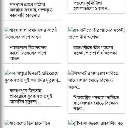
পড়লো কুর্মিটোলা
শব্দদূষণ রোধে কঠোর
হাসপাতালে: ১ জন ন...
অবস্থানে সরকার, দেশজুড়ে
নজরদারি জোরদার
শাহজালাল বিমানবন্দর
রাজধানীতে তীব্র গ্যাসের
কার্গো ভিলেজের পাশে
সংকট; পাম্পে দীর্ঘ অপেক্ষা
আগুন
কল্যাণপুরে ছিনতাই
প্রতিরোধে যুবক হত্যা: দুই
শিক্ষামন্ত্রীর পদত্যাগ দাবিতে
আসামির মৃত্যুদণ্...
সায়েন্সল্যাব মোড়ে বিক্ষোভ,
সড়ক...