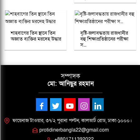
শাহবাগের তিন স্থানে তিন
বৃষ্টি-জলাবদ্ধতায় রাজধানীর
অজ্ঞাত ব্যক্তির মরদেহ উদ্ধার
বহু শিক্ষাপ্রতিষ্ঠানের পরীক্ষা
স...
সম্পাদক
মো: আনিছুর রহমান
ফায়েনাজ টাওয়ার, ৩৭/২ পুরানা পল্টন, কালভার্ট রোড, ঢাকা-১০০০।
protidinerbangla22@gmail.com
+8801711392022