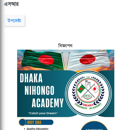
এসআর
উপদেষ্টা
বিজ্ঞাপন