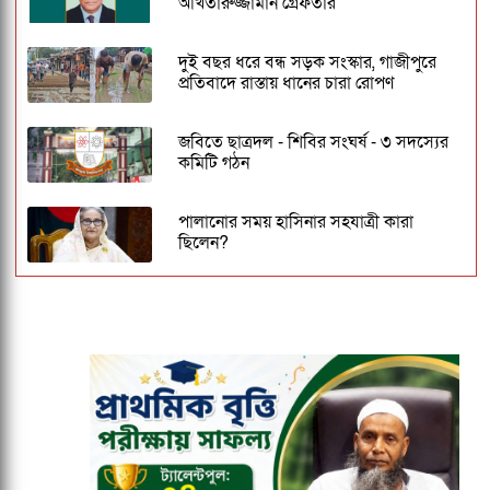
আখতারুজ্জামান গ্রেফতার
দুই বছর ধরে বন্ধ সড়ক সংস্কার, গাজীপুরে
প্রতিবাদে রাস্তায় ধানের চারা রোপণ
জবিতে ছাত্রদল - শিবির সংঘর্ষ - ৩ সদস্যের
কমিটি গঠন
পালানোর সময় হাসিনার সহযাত্রী কারা
ছিলেন?
জকসু ভিপি ও জিএসকে ক্যাম্পাসছাড়া করল
ছাত্রদল
কুবির ইংরেজি বিভাগের সন্ধ্যাকালীন
মাস্টার্সের ১৮তম ব্যাচকে বিদায় সংবর্ধনা
ঢাকেশ্বরী মন্দিরে সমলিঙ্গের বিয়ের অভিযোগ:
ব্যবস্থার দাবিতে ১২৩০ নাগরিকের বিবৃতি