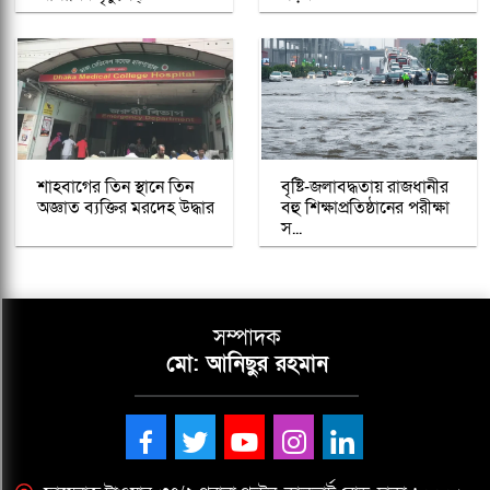
শাহবাগের তিন স্থানে তিন
বৃষ্টি-জলাবদ্ধতায় রাজধানীর
অজ্ঞাত ব্যক্তির মরদেহ উদ্ধার
বহু শিক্ষাপ্রতিষ্ঠানের পরীক্ষা
স...
সম্পাদক
মো: আনিছুর রহমান