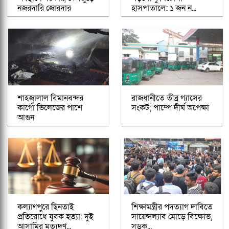
নজরদারি জোরদার
হাসপাতালে: ১ জন ন...
শাহজালাল বিমানবন্দর
রাজধানীতে তীব্র গ্যাসের
কার্গো ভিলেজের পাশে
সংকট; পাম্পে দীর্ঘ অপেক্ষা
আগুন
কল্যাণপুরে ছিনতাই
শিক্ষামন্ত্রীর পদত্যাগ দাবিতে
প্রতিরোধে যুবক হত্যা: দুই
সায়েন্সল্যাব মোড়ে বিক্ষোভ,
আসামির মৃত্যুদণ্...
সড়ক...