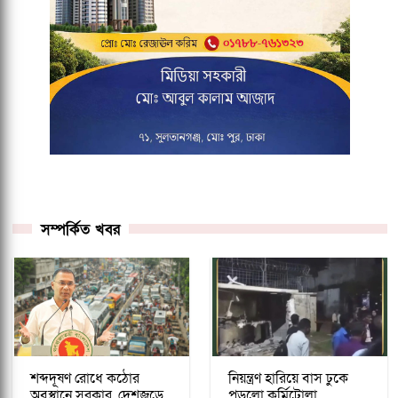
সম্পর্কিত খবর
শব্দদূষণ রোধে কঠোর
নিয়ন্ত্রণ হারিয়ে বাস ঢুকে
অবস্থানে সরকার, দেশজুড়ে
পড়লো কুর্মিটোলা