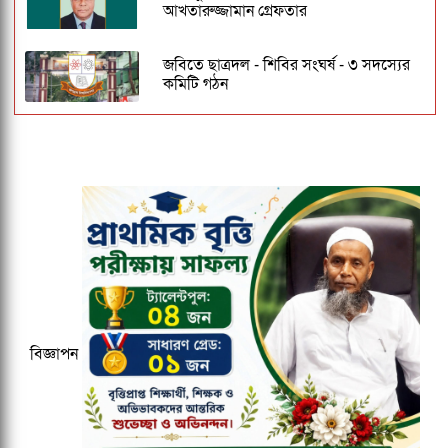
আখতারুজ্জামান গ্রেফতার
জবিতে ছাত্রদল - শিবির সংঘর্ষ - ৩ সদস্যের
কমিটি গঠন
পালানোর সময় হাসিনার সহযাত্রী কারা
ছিলেন?
১৫০০ টমটম লাইসেন্স ইস্যু নিয়ে ফের
আলোচনায় প্রমথ পাল, কক্সবাজারে
পুনঃপদায়নের চেষ্টা!
কুবির ইংরেজি বিভাগের সন্ধ্যাকালীন
মাস্টার্সের ১৮তম ব্যাচকে বিদায় সংবর্ধনা
বিজ্ঞাপন
জকসু ভিপি ও জিএসকে ক্যাম্পাসছাড়া করল
ছাত্রদল