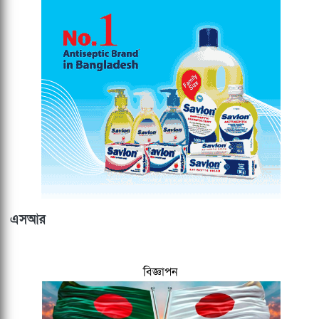
এসআর
বিজ্ঞাপন