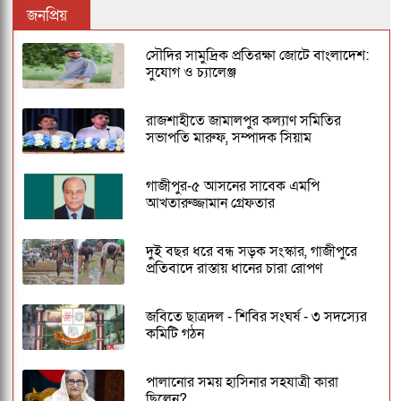
জনপ্রিয়
সৌদির সামুদ্রিক প্রতিরক্ষা জোটে বাংলাদেশ:
সুযোগ ও চ্যালেঞ্জ
রাজশাহীতে জামালপুর কল্যাণ সমিতির
সভাপতি মারুফ, সম্পাদক সিয়াম
গাজীপুর-৫ আসনের সাবেক এমপি
আখতারুজ্জামান গ্রেফতার
দুই বছর ধরে বন্ধ সড়ক সংস্কার, গাজীপুরে
প্রতিবাদে রাস্তায় ধানের চারা রোপণ
জবিতে ছাত্রদল - শিবির সংঘর্ষ - ৩ সদস্যের
কমিটি গঠন
পালানোর সময় হাসিনার সহযাত্রী কারা
ছিলেন?