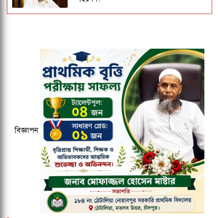
জকসু ভিপি ও জিএসকে ক্যাম্পাসছাড়া করল
ছাত্রদল
ঢাকেশ্বরী মন্দিরে সমলিঙ্গের বিয়ের অভিযোগ:
ব্যবস্থার দাবিতে ১২৩০ নাগরিকের বিবৃতি
কুবির ইংরেজি বিভাগের সন্ধ্যাকালীন
মাস্টার্সের ১৮তম ব্যাচকে বিদায় সংবর্ধনা
বিজ্ঞাপন
বাংলাদেশ জনরাষ্ট্র আন্দোলন নামে নতুন
রাজনৈতিক দলের আত্মপ্রকাশ