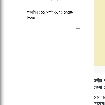
প্রকাশিত: ৩১ আগষ্ট ২০২৫ ১২:৪৮
পিএম
দলীয় শ
জেলা স
রোববা
সানোয়