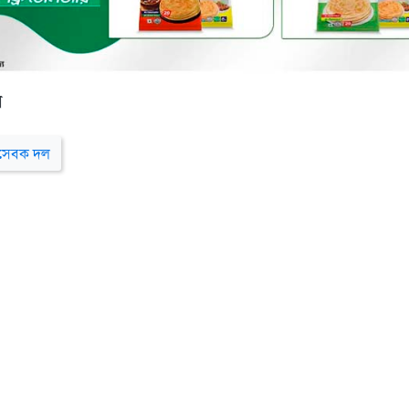
র
্ছাসেবক দল