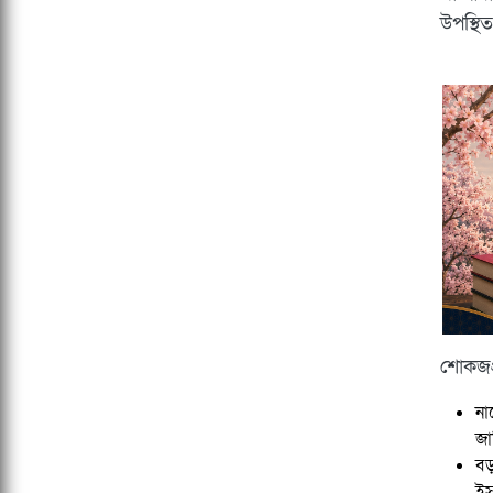
উপস্থি
শোকজপ্
না
জা
বড়
ইস