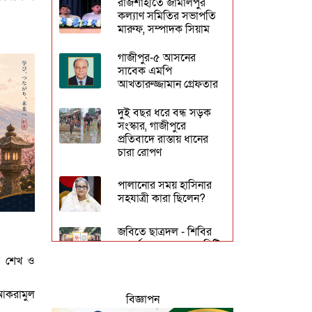
রাজশাহীতে জামালপুর
কল্যাণ সমিতির সভাপতি
মারুফ, সম্পাদক সিয়াম
গাজীপুর-৫ আসনের
সাবেক এমপি
আখতারুজ্জামান গ্রেফতার
দুই বছর ধরে বন্ধ সড়ক
সংস্কার, গাজীপুরে
প্রতিবাদে রাস্তায় ধানের
চারা রোপণ
পালানোর সময় হাসিনার
সহযাত্রী কারা ছিলেন?
জবিতে ছাত্রদল - শিবির
সংঘর্ষ - ৩ সদস্যের কমিটি
গঠন
ম শেখ ও
ঢাকেশ্বরী মন্দিরে
আকরামুল
বিজ্ঞাপন
সমলিঙ্গের বিয়ের