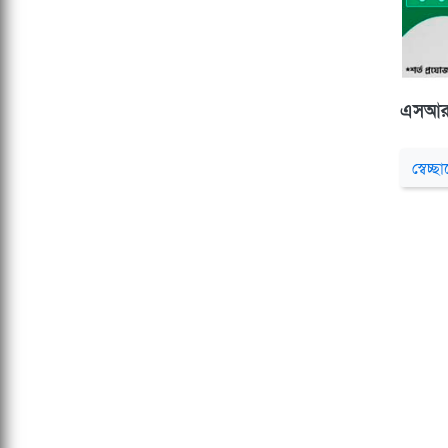
এসআ
স্বেচ