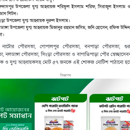
রুদাসপুর উপজেলা যুগ্ম আহ্বায়ক শরিফুল ইসলাম শরিফ, সিরাজুল ইসলাম ও
মান লিটন।
ংড়া উপজেলা যুগ্ম আহ্বায়ক নুরুল ইসলাম।
ডাঙ্গা উপজেলা যুগ্ম আহ্বায়ক মিজানুর রহমান জসিম, জনি হোসেন, রফিক উদ্দিন
না।
 নাটোর পৌরসভা, গোপালপুর পৌরসভা, বনপাড়া পৌরসভা, গুরু
, নলডাঙ্গা পৌরসভা, সিংড়া পৌরসভা ও বাগাতিপাড়া পৌর স্বেচ্ছাসে
য়ক ও যুগ্ম আহ্বায়কসহ মোট ৫৭ জনকে এই শোকজ নোটিশ পাঠানো হয়
বিজ্ঞাপন