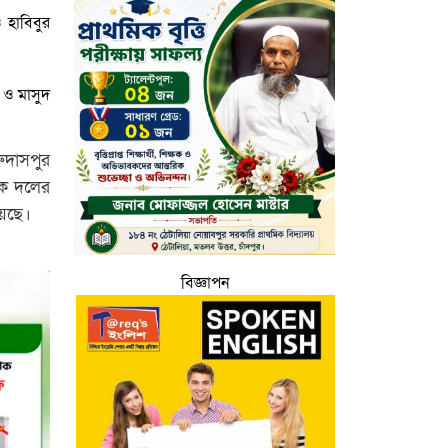
অভিযোগ: ব্যবস্থার দাবিতে
১২৩০ নাগরিকের বিবৃতি
 হাবিবুর
জকসু ভিপি ও জিএসকে
ক্যাম্পাসছাড়া করল
 ও মাসুদ
ছাত্রদল
বাংলাদেশ জনরাষ্ট্র
আন্দোলন নামে নতুন
দাসপুর
রাজনৈতিক দলের
বক দলের
আত্মপ্রকাশ
েছে।
মাউশিতে আসছে নতুন
ডিজি
বিজ্ঞাপন