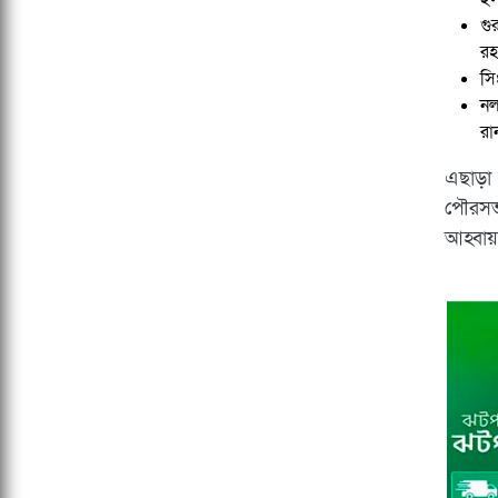
গু
রহ
সি
নল
রা
এছাড়া
পৌরসভা
আহ্বা