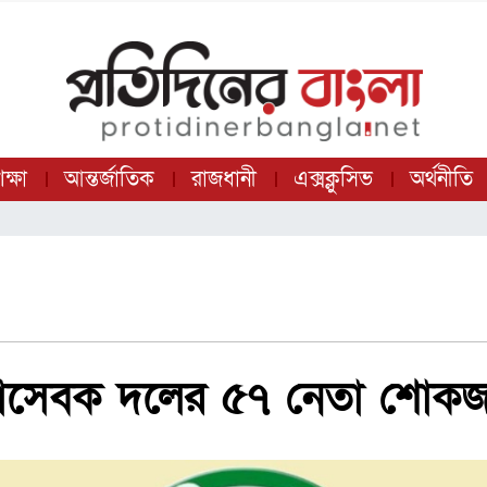
ক্ষা
আন্তর্জাতিক
রাজধানী
এক্সক্লুসিভ
অর্থনীতি
েচ্ছাসেবক দলের ৫৭ নেতা শোক