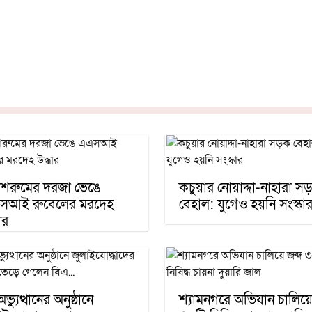
াশরুমের দরজা ভেঙে
কচুয়ার নোয়াদ্দা-নাহারা স
সআই রুবেলের মরদেহ
বেহাল: যুগেও হয়নি সংস্কা
ার
্যুত্থানের অনুষ্ঠানে
শ্যামনগরে অভিযান চালিয়ে