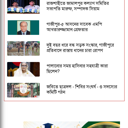
রাজশাহীতে জামালপুর কল্যাণ সমিতির
সভাপতি মারুফ, সম্পাদক সিয়াম
গাজীপুর-৫ আসনের সাবেক এমপি
আখতারুজ্জামান গ্রেফতার
দুই বছর ধরে বন্ধ সড়ক সংস্কার, গাজীপুরে
প্রতিবাদে রাস্তায় ধানের চারা রোপণ
পালানোর সময় হাসিনার সহযাত্রী কারা
ছিলেন?
জবিতে ছাত্রদল - শিবির সংঘর্ষ - ৩ সদস্যের
কমিটি গঠন
ঢাকেশ্বরী মন্দিরে সমলিঙ্গের বিয়ের অভিযোগ:
ব্যবস্থার দাবিতে ১২৩০ নাগরিকের বিবৃতি