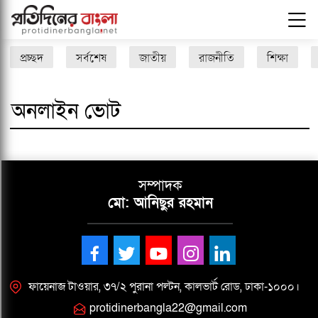
প্রচ্ছদ
সর্বশেষ
জাতীয়
রাজনীতি
শিক্ষা
অনলাইন ভোট
সম্পাদক
মো: আনিছুর রহমান
ফায়েনাজ টাওয়ার, ৩৭/২ পুরানা পল্টন, কালভার্ট রোড, ঢাকা-১০০০।
protidinerbangla22@gmail.com